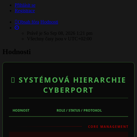
Přihlásit se
Registrace
Obsah fóra
Hodnosti
Právě je So Srp 08, 2026 1:21 pm
Všechny časy jsou v
UTC+02:00
Hodnosti
SYSTÉMOVÁ HIERARCHIE
CYBERPORT
HODNOST
ROLE / STATUS / PROTOKOL
CORE MANAGEMENT