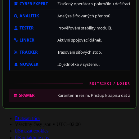
CYBER EXPERT
Zkušený operátor s pokročilou dešifrací.
ANALITIK
Analýza šifrovaných přenosů.
TESTER
Prověřování stability modulů.
LINKER
Aktivní spojovací článek.
TRACKER
Trasování síťových stop.
NOVÁČEK
ID jednotka v systému.
RESTRIKCE / LOSER
SPAMER
Karanténní režim. Přístup k zápisu dat zamít
Obsah fóra
Všechny časy jsou v
UTC+02:00
Smazat cookies
Kontaktujte nás