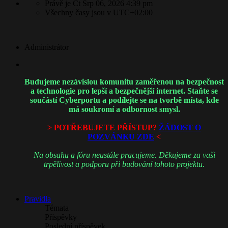
Právě je Čt Srp 06, 2026 4:39 pm
Všechny časy jsou v
UTC+02:00
Administrátor
Budujeme nezávislou komunitu zaměřenou na bezpečnost
a technologie pro lepší a bezpečnější internet. Staňte se
součástí Cyberportu a podílejte se na tvorbě místa, kde
má soukromí a odbornost smysl.
> POTŘEBUJETE PŘÍSTUP?
ŽÁDOST O
POZVÁNKU ZDE
<
Na obsahu a fóru neustále pracujeme. Děkujeme za vaši
trpělivost a podporu při budování tohoto projektu.
Pravidla
Témata
Příspěvky
Poslední příspěvek