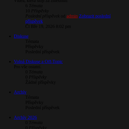
Videa, která stojí za zhlédnutí
6
Témata
10
Příspěvky
Poslední příspěvek
od
admin
Zobrazit poslední
příspěvek
Čt Bře 19, 2026 8:02 pm
Diskuse
Témata
Příspěvky
Poslední příspěvek
​Volná Diskuse a Off-Topic
Pro vše ostatní.
0
Témata
0
Příspěvky
Žádné příspěvky
Archív
Témata
Příspěvky
Poslední příspěvek
Archív 2026
0
Témata
0
Příspěvky