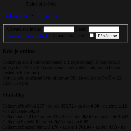
Žádné příspěvky
Přihlásit se
•
Registrace
Uživatelské jméno:
Heslo:
Zapomněl/a jsem heslo
|
Zapamatovat si mě
Kdo je online
Celkem je zde
3
online uživatelů :: 1 registrovaný, 0 boti/botů, 0
skrytých a 2 hosté (data založena na uživatelích aktivních během
posledních 5 minut)
Nejvíce zde současně bylo přítomno
92
uživatelů dne Po Črv 22,
2026 1:24 pm
Statistiky
Celkem příspěvků
237
• za rok
356,72
• za den
0,98
• na téma
1,12
• na uživatele
39,50
Celkem témat
212
• za rok
319,10
• za den
0,88
• na uživatele
35,33
Celkem uživatelů
6
• za rok
9,03
• za den
0,02
Celkem zobrazení témat
1 170
• za rok
1 761,04
• za den
4,83
• na