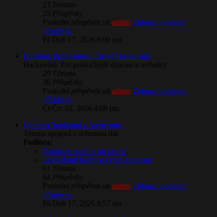
23
Témata
25
Příspěvky
Poslední příspěvek
od
admin
Zobrazit poslední
příspěvek
Pá Dub 17, 2026 9:00 am
Hacking, PenTesting a Etické Hackování
Hackování: Pro pokročilejší diskuse a techniky
29
Témata
36
Příspěvky
Poslední příspěvek
od
admin
Zobrazit poslední
příspěvek
Čt Črc 02, 2026 4:08 pm
​Ochrana Soukromí a Anonymita
Témata spojená s ochranou dat.
Podfóra:
Databáze úniků a incidentů
,
Legendární hacky a kyber-incidenty
61
Témata
64
Příspěvky
Poslední příspěvek
od
admin
Zobrazit poslední
příspěvek
Pá Dub 17, 2026 8:57 am