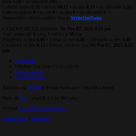
téma
5,52
• na uživatele
195
Celkem souborů
32
• za rok
48,17
• za den
0,13
• na uživatele
5,33
Celkem stažení
0
• za rok
0
• za den
0
• na uživatele
0
Nejnovějším členem našeho fóra je
WriteOutNano
CYBERPORT.CZ Založeno:
Ne Pro 07, 2025 4:53 pm
Jsme online již:
0
roky,
7
měsíce a
30
dny
Příspěvků za den
0.98
• Témat za den
0.88
• Uživatelů za den
0.02
• Souborů za den
0.13
• Fórum založeno dne
Ne Pro 07, 2025 4:53
pm
Obsah fóra
Všechny časy jsou v
UTC+02:00
Smazat cookies
Kontaktujte nás
Založeno na
phpBB
® Forum Software © phpBB Limited
Style od
Arty
- phpBB 3.3 od MrGaby
Překlad
Leschek - FotoNomad.cz
Osobní údaje
|
Podmínky