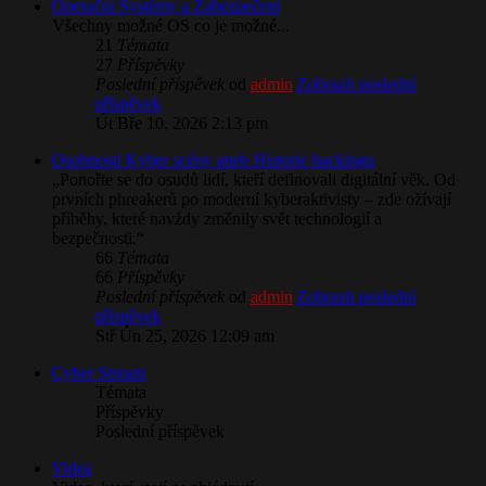
​Operační Systémy a Zabezpečení
Všechny možné OS co je možné...
21
Témata
27
Příspěvky
Poslední příspěvek
od
admin
Zobrazit poslední
příspěvek
Út Bře 10, 2026 2:13 pm
Osobnosti Kyber scény aneb Historie hackingu
„Ponořte se do osudů lidí, kteří definovali digitální věk. Od
prvních phreakerů po moderní kyberaktivisty – zde ožívají
příběhy, které navždy změnily svět technologií a
bezpečnosti.“
66
Témata
66
Příspěvky
Poslední příspěvek
od
admin
Zobrazit poslední
příspěvek
Stř Ún 25, 2026 12:09 am
Cyber Stream
Témata
Příspěvky
Poslední příspěvek
Videa