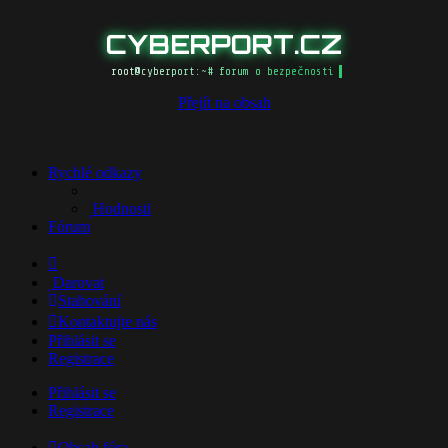
CYBERPORT.CZ
root@cyberport:~# forum o bezpečnosti
Přejít na obsah
Rychlé odkazy
Hodnosti
Fórum
Darovat
Stahování
Kontaktujte nás
Přihlásit se
Registrace
Přihlásit se
Registrace
Obsah fóra