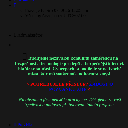
Právě je Pá Srp 07, 2026 12:05 am
Všechny časy jsou v
UTC+02:00
Administrátor
Budujeme nezávislou komunitu zaměřenou na
bezpečnost a technologie pro lepší a bezpečnější internet.
Staňte se součástí Cyberportu a podílejte se na tvorbě
místa, kde má soukromí a odbornost smysl.
> POTŘEBUJETE PŘÍSTUP?
ŽÁDOST O
POZVÁNKU ZDE
<
Na obsahu a fóru neustále pracujeme. Děkujeme za vaši
trpělivost a podporu při budování tohoto projektu.
Pravidla