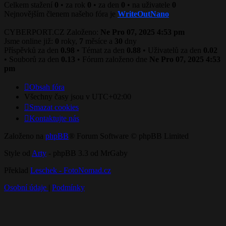
Celkem stažení
0
• za rok
0
• za den
0
• na uživatele
0
Nejnovějším členem našeho fóra je
WriteOutNano
CYBERPORT.CZ Založeno:
Ne Pro 07, 2025 4:53 pm
Jsme online již:
0
roky,
7
měsíce a
30
dny
Příspěvků za den
0.98
• Témat za den
0.88
• Uživatelů za den
0.02
• Souborů za den
0.13
• Fórum založeno dne
Ne Pro 07, 2025 4:53
pm
Obsah fóra
Všechny časy jsou v
UTC+02:00
Smazat cookies
Kontaktujte nás
Založeno na
phpBB
® Forum Software © phpBB Limited
Style od
Arty
- phpBB 3.3 od MrGaby
Překlad
Leschek - FotoNomad.cz
Osobní údaje
|
Podmínky