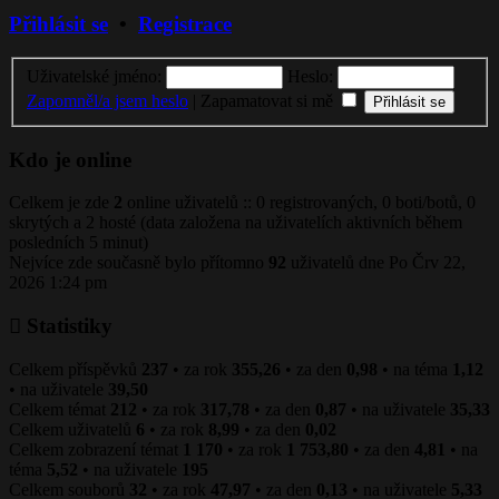
Přihlásit se
•
Registrace
Uživatelské jméno:
Heslo:
Zapomněl/a jsem heslo
|
Zapamatovat si mě
Kdo je online
Celkem je zde
2
online uživatelů :: 0 registrovaných, 0 boti/botů, 0
skrytých a 2 hosté (data založena na uživatelích aktivních během
posledních 5 minut)
Nejvíce zde současně bylo přítomno
92
uživatelů dne Po Črv 22,
2026 1:24 pm
Statistiky
Celkem příspěvků
237
• za rok
355,26
• za den
0,98
• na téma
1,12
• na uživatele
39,50
Celkem témat
212
• za rok
317,78
• za den
0,87
• na uživatele
35,33
Celkem uživatelů
6
• za rok
8,99
• za den
0,02
Celkem zobrazení témat
1 170
• za rok
1 753,80
• za den
4,81
• na
téma
5,52
• na uživatele
195
Celkem souborů
32
• za rok
47,97
• za den
0,13
• na uživatele
5,33