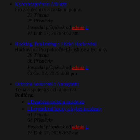
Kyberbezpečnost Základy
Pro začátečníky a základní pojmy.
23
Témata
25
Příspěvky
Zobrazit
Poslední příspěvek
od
admin
poslední
Pá Dub 17, 2026 9:00 am
příspěvek
Hacking, PenTesting a Etické Hackování
Hackování: Pro pokročilejší diskuse a techniky
29
Témata
36
Příspěvky
Zobrazit
Poslední příspěvek
od
admin
poslední
Čt Črc 02, 2026 4:08 pm
příspěvek
​Ochrana Soukromí a Anonymita
Témata spojená s ochranou dat.
Podfóra:
Databáze úniků a incidentů
,
Legendární hacky a kyber-incidenty
61
Témata
64
Příspěvky
Zobrazit
Poslední příspěvek
od
admin
poslední
Pá Dub 17, 2026 8:57 am
příspěvek