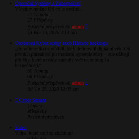
​Operační Systémy a Zabezpečení
Všechny možné OS co je možné...
21
Témata
27
Příspěvky
Zobrazit
Poslední příspěvek
od
admin
poslední
Út Bře 10, 2026 2:13 pm
příspěvek
Osobnosti Kyber scény aneb Historie hackingu
„Ponořte se do osudů lidí, kteří definovali digitální věk. Od
prvních phreakerů po moderní kyberaktivisty – zde ožívají
příběhy, které navždy změnily svět technologií a
bezpečnosti.“
66
Témata
66
Příspěvky
Zobrazit
Poslední příspěvek
od
admin
poslední
Stř Ún 25, 2026 12:09 am
příspěvek
Cyber Stream
Témata
Příspěvky
Poslední příspěvek
Videa
Videa, která stojí za zhlédnutí
6
Témata