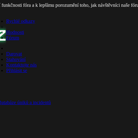
í funkčnosti fóra a k lepšímu porozumění toho, jak návštěvníci naše fó
Rychlé odkazy
Z
Hodnosti
Fórum
Darovat
Stahování
Kontaktujte nás
Přihlásit se
atabáze úniků a incidentů