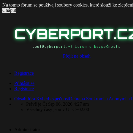
Na tomto fórum se používají soubory cookies, které slouží ke zlepšen
Chápu!
CYBERPORT.C
root@cyberport:~# forum o bezpečnosti
Přejít na obsah
Registrace
Přihlásit se
Registrace
Obsah fóra
Kyberbezpečnost
​Ochrana Soukromí a Anonymita
D
Právě je Čt Srp 06, 2026 4:27 am
Všechny časy jsou v
UTC+02:00
Administrátor