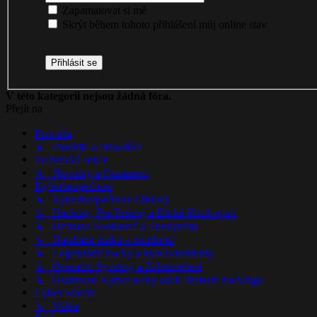
Zapamatovat si mě
Skrýt během tohoto přihlášení můj online stav
V této kategorii nejsou žádná fóra.
Přejít na
Pravidla
↳ Pravidla a etika fóra
Technická sekce
↳ Novinky a Oznámení
Kyberbezpečnost
↳ Kyberbezpečnost Základy
↳ Hacking, PenTesting a Etické Hackování
↳ ​Ochrana Soukromí a Anonymita
↳ Databáze úniků a incidentů
↳ Legendární hacky a kyber-incidenty
↳ ​Operační Systémy a Zabezpečení
↳ Osobnosti Kyber scény aneb Historie hackingu
Cyber Stream
↳ Videa