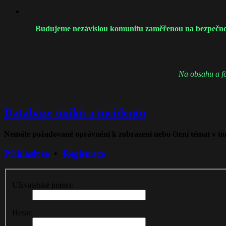
Budujeme nezávislou komunitu zaměřenou na bezpečnost a
Na obsahu a fó
Databáze úniků a incidentů
Nemáte požadované oprávnění k zobrazení nebo čtení témat v to
Přihlásit se
•
Registrace
Uživatelské jméno:
Heslo: