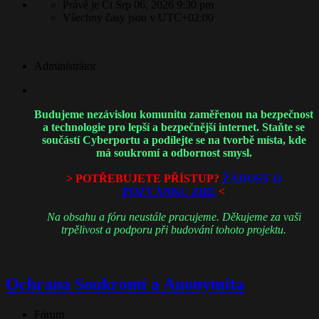
Právě je Čt Srp 06, 2026 9:30 pm
Všechny časy jsou v
UTC+02:00
Administrátor
Budujeme nezávislou komunitu zaměřenou na bezpečnost
a technologie pro lepší a bezpečnější internet. Staňte se
součástí Cyberportu a podílejte se na tvorbě místa, kde
má soukromí a odbornost smysl.
> POTŘEBUJETE PŘÍSTUP?
ŽÁDOST O
POZVÁNKU ZDE
<
Na obsahu a fóru neustále pracujeme. Děkujeme za vaši
trpělivost a podporu při budování tohoto projektu.
​Ochrana Soukromí a Anonymita
Fórum