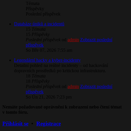
Témata
Příspěvky
Poslední příspěvek
Databáze úniků a incidentů
15
Témata
15
Příspěvky
Poslední příspěvek
od
admin
Zobrazit poslední
příspěvek
So Bře 07, 2026 7:55 am
Legendární hacky a kyber-incidenty
Detailní pohled na reálné incidenty – od hackování
dopravních prostředků po kritickou infrastrukturu.
18
Témata
18
Příspěvky
Poslední příspěvek
od
admin
Zobrazit poslední
příspěvek
So Ún 21, 2026 7:23 pm
Nemáte požadované oprávnění k zobrazení nebo čtení témat
v tomto fóru.
Přihlásit se
•
Registrace