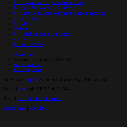
↳ Legendární hacky a kyber-incidenty
↳ ​Operační Systémy a Zabezpečení
↳ Osobnosti Kyber scény aneb Historie hackingu
Cyber Stream
↳ Videa
Diskuse
↳ ​Volná Diskuse a Off-Topic
Archív
↳ Archív 2026
Obsah fóra
Všechny časy jsou v
UTC+02:00
Smazat cookies
Kontaktujte nás
Založeno na
phpBB
® Forum Software © phpBB Limited
Style od
Arty
- phpBB 3.3 od MrGaby
Překlad
Leschek - FotoNomad.cz
Osobní údaje
|
Podmínky