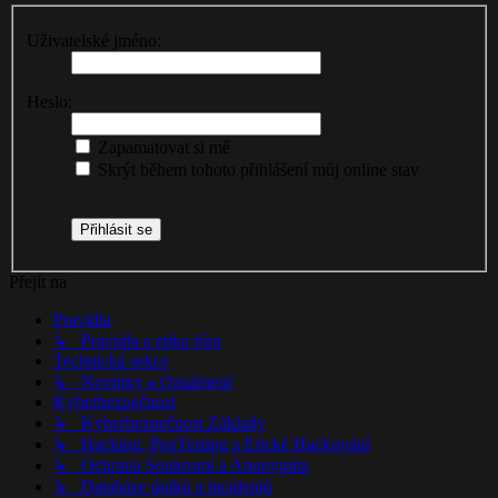
Uživatelské jméno:
Heslo:
Zapamatovat si mě
Skrýt během tohoto přihlášení můj online stav
Přejít na
Pravidla
↳ Pravidla a etika fóra
Technická sekce
↳ Novinky a Oznámení
Kyberbezpečnost
↳ Kyberbezpečnost Základy
↳ Hacking, PenTesting a Etické Hackování
↳ ​Ochrana Soukromí a Anonymita
↳ Databáze úniků a incidentů