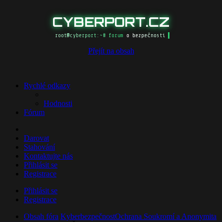
CYBERPORT.CZ
root@cyberport:~# forum o bezpečnosti
Přejít na obsah
Rychlé odkazy
Hodnosti
Fórum
Darovat
Stahování
Kontaktujte nás
Přihlásit se
Registrace
Přihlásit se
Registrace
Obsah fóra
Kyberbezpečnost
​Ochrana Soukromí a Anonymita